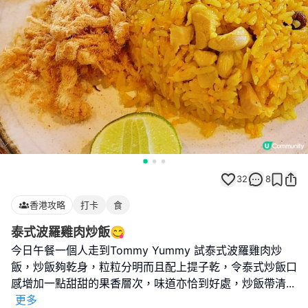
32
8
香港攻略
打卡
食
泰式波羅雞肉炒飯😋
今日午餐一個人走到Tommy Yummy 試泰式波羅雞肉炒
飯，炒飯夠乾身，粒粒分明而且配上提子乾，令泰式炒飯口
感增加一點甜甜的果香層次，味道亦恰到好處，炒飯帶清
...
更多