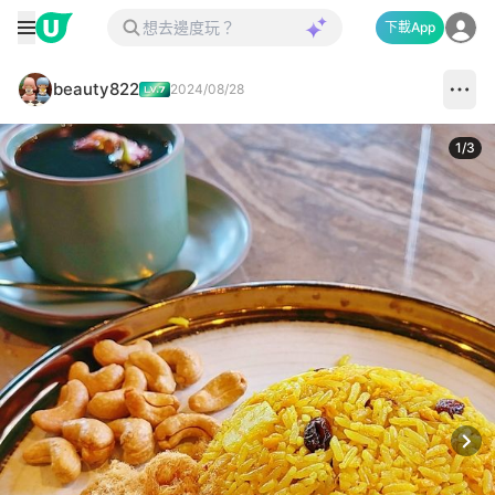
下載App
beauty822
2024/08/28
1
/
3
Next