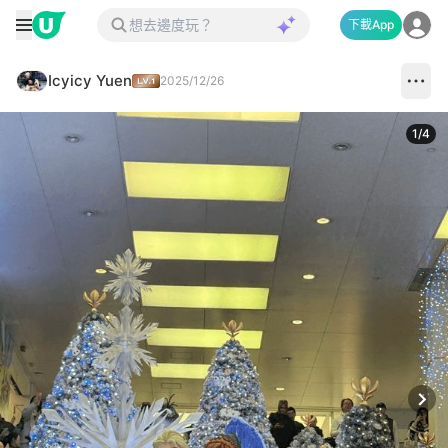
下載App
Icyicy Yuen
2025/12/26
1
/
4
Next