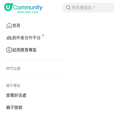
首頁
創作者合作平台
試用獎賞專區
熱門主題
親子專區
放電好去處
親子旅遊