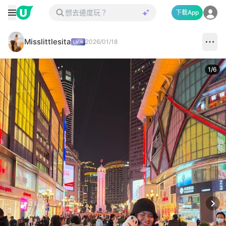
下載App
Misslittlesita
2026/01/18
1
/
6
Next