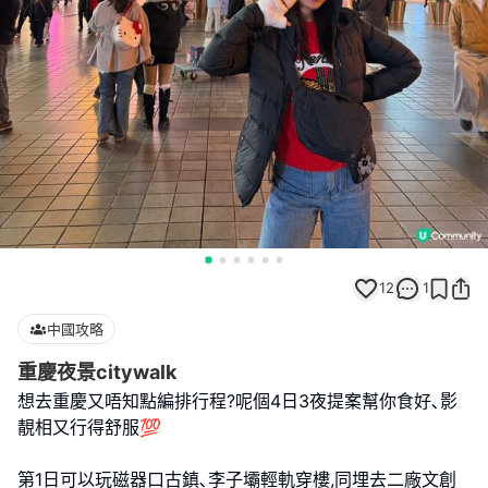
12
1
中國攻略
重慶夜景citywalk
想去重慶又唔知點編排行程?呢個4日3夜提案幫你食好､影
靚相又行得舒服💯
第1日可以玩磁器口古鎮､李子壩輕軌穿樓,同埋去二廠文創