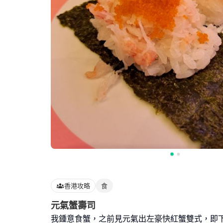
香港攻略
食
元氣蟹壽司
我鍾意食蟹，之前見元氣出左豪快紅蟹雙式，即下