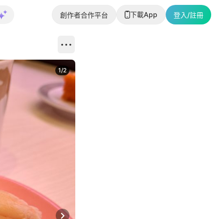
下載App
創作者合作平台
登入/註冊
1
/
2
即睇更多社