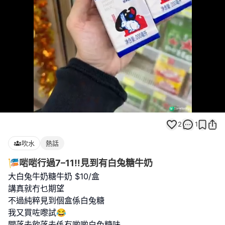
Loaded
:
Unmute
100.00%
2
1
吹水
熱話
🎏啱啱行過7–11‼️見到有白兔糖牛奶
大白兔牛奶糖牛奶 $10/盒
講真就冇乜期望
不過純粹見到個盒係白兔糖
我又買咗嚟試😂
聞落去飲落去係有啲啲白兔糖味