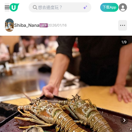
下載App
Shiba_Nana
2026/01/16
1
/
9
Next