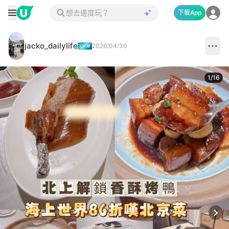
下載App
jacko_dailylife
2026/04/30
1
/
16
Next