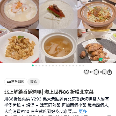
13
0
著數報料
飲食
北上解鎖香酥烤鴨| 海上世界86 折嘆北京菜
用86折優惠價 ¥293 係大衆點評買北京香酥烤鴨雙人餐有
半隻烤鴨 + 煨湯 + 涼菜同熱菜,再加兩個小菜,我哋四個人,
人均消費¥110 左右就吃到好吃北京菜｡
...
更多