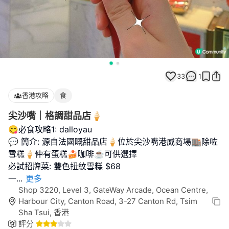
33
1
香港攻略
食
尖沙嘴｜格調甜品店🍦
😋必食攻略1: dalloyau
💬 簡介: 源自法國嘅甜品店🍦位於尖沙嘴港威商場🏬除咗
雪糕🍦仲有蛋糕🍰咖啡☕️可供選擇
必試招牌菜: 雙色扭紋雪糕 $68
一
...
更多
Shop 3220, Level 3, GateWay Arcade, Ocean Centre,
Harbour City, Canton Road, 3-27 Canton Rd, Tsim
Sha Tsui, 香港
評分