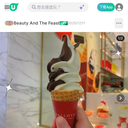
下載App
Beauty And The Feast
2025/12/11
1
/
2
Next