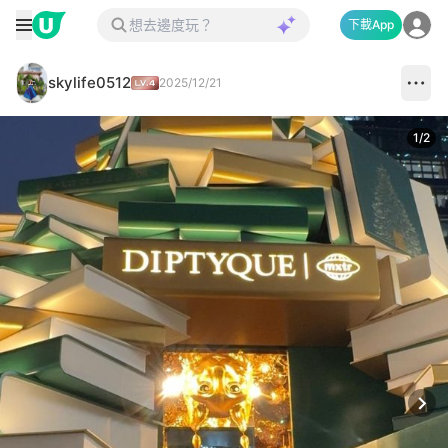
下載App
skylife0512
2025/12/21
1
/
2
Next