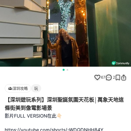
67
2
深圳攻略
玩
【深圳遊玩系列】深圳聖誕氛圍天花板│萬象天地這
條街美到像電影場景
影片FULL VERSION在此👇🏻
https://youtube.com/shorts/-WDQDNHH84Y