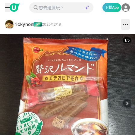
下載App
rickyhon
2025/12/19
1
/
5
Next