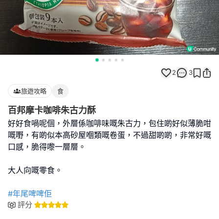
2
3
旅遊攻略
食
百邦摩卡咖啡朱古力酥
好好食喎呢個，外層係咖啡味嘅朱古力，包住啲好似薄脆咁
嘅嘢，有啲似本高砂屋嗰類嘅卷蛋，不過甜啲啲，非常好嘅
口感，脆得嚟一層層。
大人向嘅零食。
#年尾啤啤佢
評分