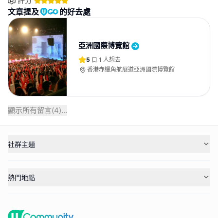
評分
文章提及
的好去處
亞洲國際博覽館
5
1
人想去
香港赤鱲角航展道亞洲國際博覽館
顯示所有留言(
4
)...
社群主題
熱門地點