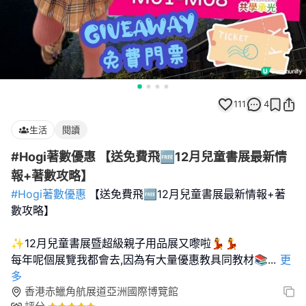
111
4
生活
閱讀
#Hogi著數優惠 【送免費飛🆓12月兒童書展最新情
報+著數攻略】
#Hogi著數優惠
【送免費飛🆓12月兒童書展最新情報+著
數攻略】
✨12月兒童書展暨超級親子用品展又嚟啦💃💃
每年呢個展覽我都會去,因為有大量優惠教具同教材📚
...
更
多
香港赤鱲角航展道亞洲國際博覽館