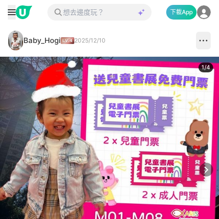
下載App
Baby_Hogi
2025/12/10
1
/
4
Next