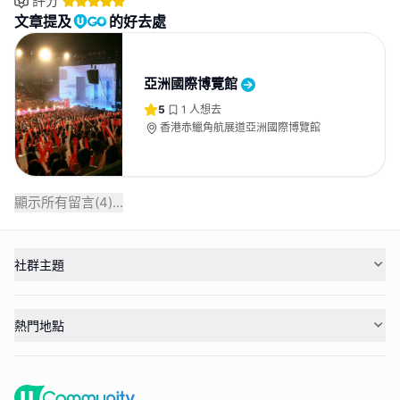
評分
文章提及
的好去處
亞洲國際博覽館
5
1
人想去
香港赤鱲角航展道亞洲國際博覽館
顯示所有留言(
4
)...
社群主題
熱門地點