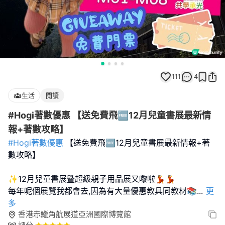
111
4
生活
閱讀
#Hogi著數優惠 【送免費飛🆓12月兒童書展最新情
報+著數攻略】
#Hogi著數優惠
【送免費飛🆓12月兒童書展最新情報+著
數攻略】
✨12月兒童書展暨超級親子用品展又嚟啦💃💃
每年呢個展覽我都會去,因為有大量優惠教具同教材📚
...
更
多
香港赤鱲角航展道亞洲國際博覽館