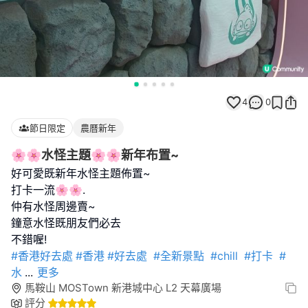
4
0
節日限定
農曆新年
🌸🌸水怪主題🌸🌸新年布置~
好可愛既新年水怪主題佈置~
打卡一流🌸🌸.
仲有水怪周邊賣~
鐘意水怪既朋友們必去
#香港好去處
#香港
#好去處
#全新景點
#chill
#打卡
#
水
...
更多
馬鞍山 MOSTown 新港城中心 L2 天幕廣場
評分