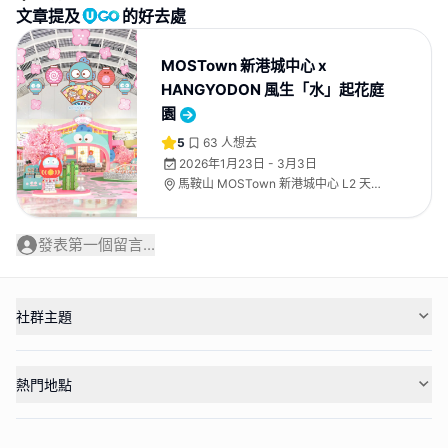
文章提及
的好去處
MOSTown 新港城中心 x
HANGYODON 風生「水」起花庭
園
5
63
人想去
2026年1月23日 - 3月3日
馬鞍山 MOSTown 新港城中心 L2 天幕
廣場
發表第一個留言...
社群主題
熱門地點