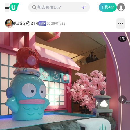
下載App
Katie @314
2026/01/25
1
/
5
Next