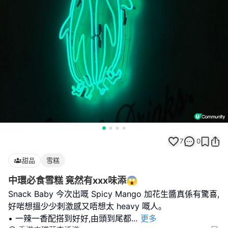
7
0
甜品
雪糕
中環必食雪糕 竟然有xxx味添😱
Snack Baby 今次出嘅 Spicy Mango 加花生醬真係有驚喜,
好啱想搵少少刺激感又唔想太 heavy 嘅人｡
• 一辣一香配搭到好好,由頭到尾都
...
更多