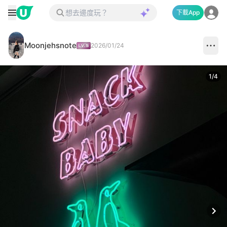
下載App
Moonjehsnote
2026/01/24
1
/
4
Next