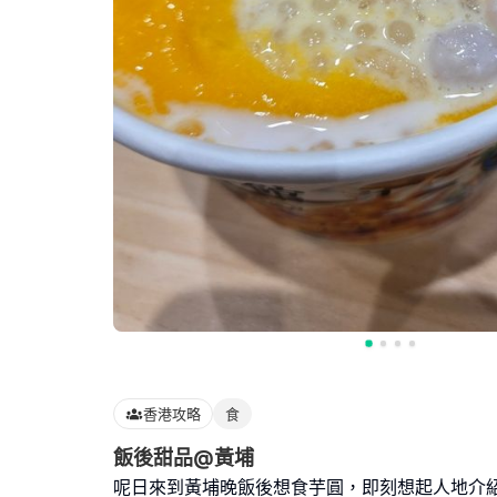
香港攻略
食
飯後甜品@黃埔
呢日來到黃埔晚飯後想食芋圓，即刻想起人地介