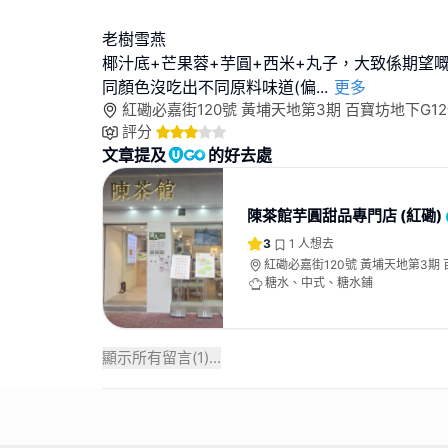
老樹雪燕
椰汁底+芒果蓉+芋圓+西米+丸子，大致係期望
同顏色沒吃出不同原料味道(偏
...
更多
紅磡必嘉街120號 黃埔天地第3期 百寶坊地下G1
評分
文章提及
的好去處
陳茶館芋圓甜品專門店 (紅磡)
3
1
人想去
紅磡必嘉街120號 黃埔天地第3期 
號舖
糖水、中式、糖水鋪
顯示所有留言(
1
)...