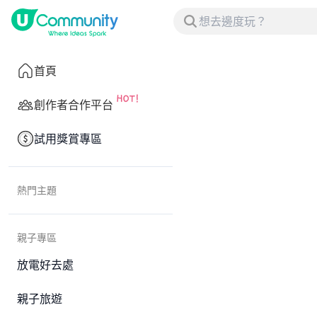
首頁
創作者合作平台
試用獎賞專區
熱門主題
親子專區
放電好去處
親子旅遊