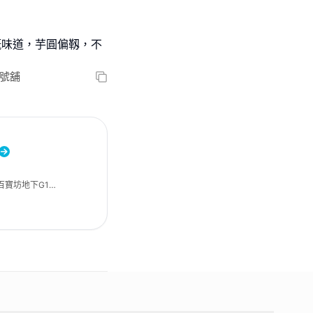
嘅味道，芋圓偏靱，不
2號舖
百寶坊地下G12