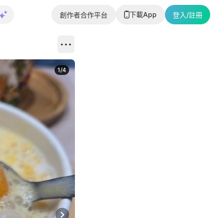
下載App
創作者合作平台
登入/註冊
1
/
4