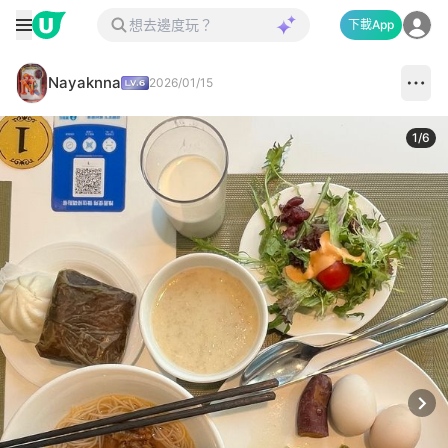
下載App
Nayaknna
2026/01/15
1
/
6
Next