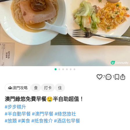
7
1
澳門攻略
食
打卡
住
澳門綠悠免費早餐🤤半自助超值！
#步步糕升
#半自動早餐
#澳門早餐
#綠悠旅社
#放題
#美食
#抵食推介
#酒店包早餐