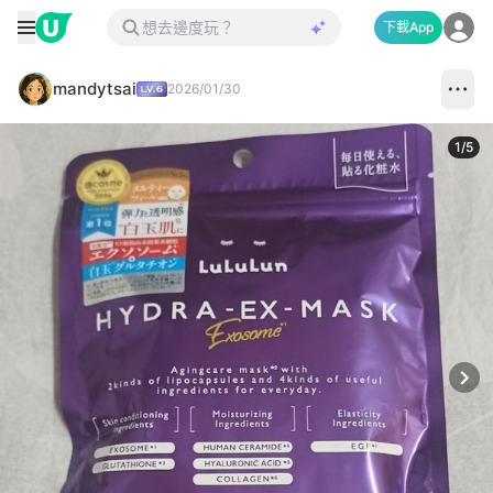
下載App
mandytsai
2026/01/30
1
/
5
Next