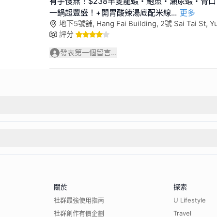
有手慢無！$238半隻龍蝦・鮑魚・瀨尿蝦・青
一鍋超豐盛！+開胃酸辣湯底配米線
...
更多
地下5號舖, Hang Fai Building, 2號 Sai Tai St, 
評分
發表第一個留言...
關於
探索
社群最強使用指南
U Lifestyle
社群創作有價企劃
Travel