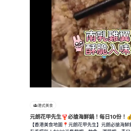
Loaded
:
100.00%
港式美食
元朗花甲先生🦞必搶海鮮鍋！每日10份！
【香港美食地圖📍元朗花甲先生】元朗必搶海鮮鍋