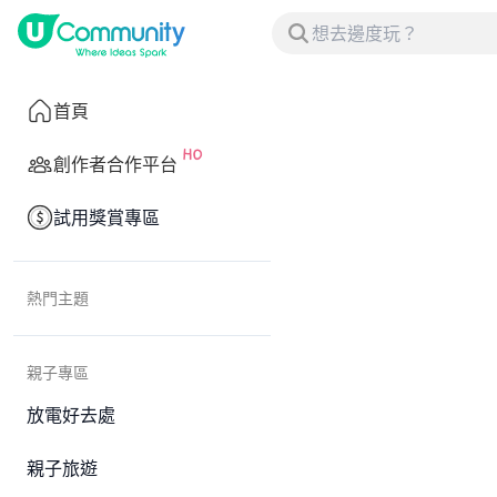
首頁
創作者合作平台
試用獎賞專區
熱門主題
親子專區
放電好去處
親子旅遊