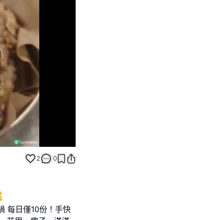
Unmute
2
0

 每日僅10份！手快