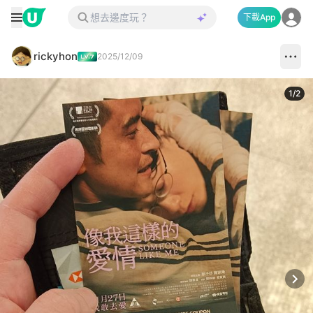
下載App
rickyhon
2025/12/09
1
/
2
Next