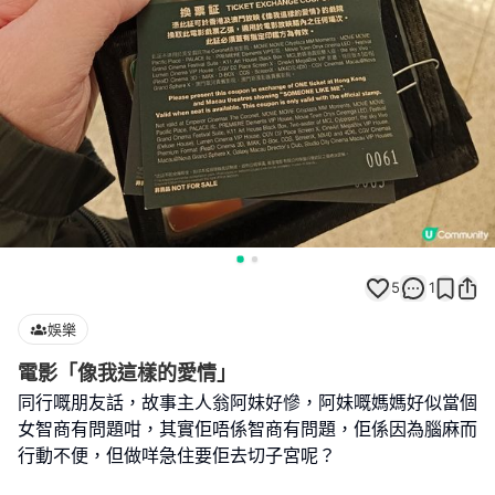
5
1
娛樂
電影「像我這樣的愛情」
同行嘅朋友話，故事主人翁阿妹好慘，阿妹嘅媽媽好似當個
女智商有問題咁，其實佢唔係智商有問題，佢係因為腦麻而
行動不便，但做咩急住要佢去切子宮呢？