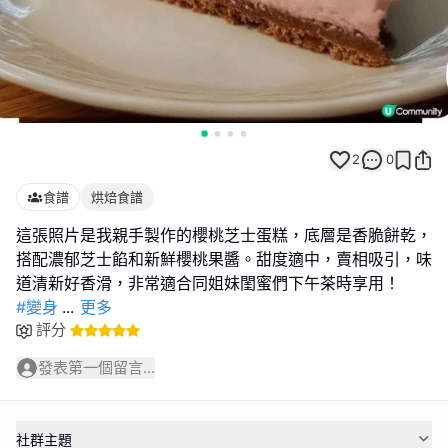
2
0
食譜
烘焙食譜
這張照片是我親手製作的櫻桃芝士蛋糕，底層是香脆餅乾，
搭配濃郁芝士餡和新鮮櫻桃果醬。甜度適中，賣相吸引，味
#變身
...
更多
評分
發表第一個留言...
社群主題