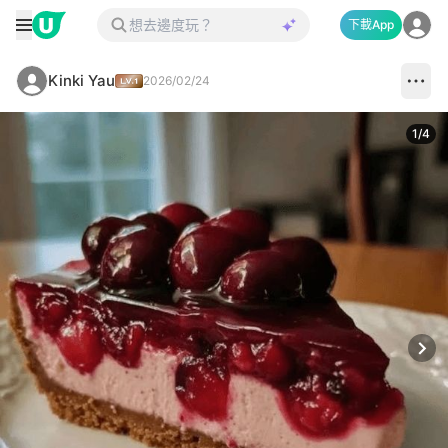
下載App
Kinki Yau
2026/02/24
1
/
4
Next