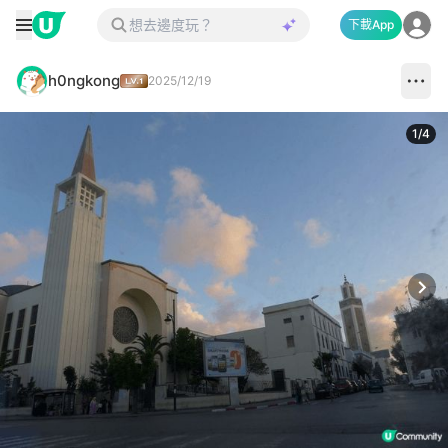
下載App
h0ngkong
2025/12/19
1
/
4
Next