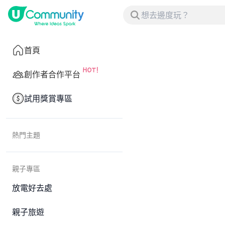
首頁
創作者合作平台
試用獎賞專區
熱門主題
親子專區
放電好去處
親子旅遊