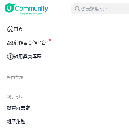
首頁
創作者合作平台
試用獎賞專區
熱門主題
親子專區
放電好去處
親子旅遊