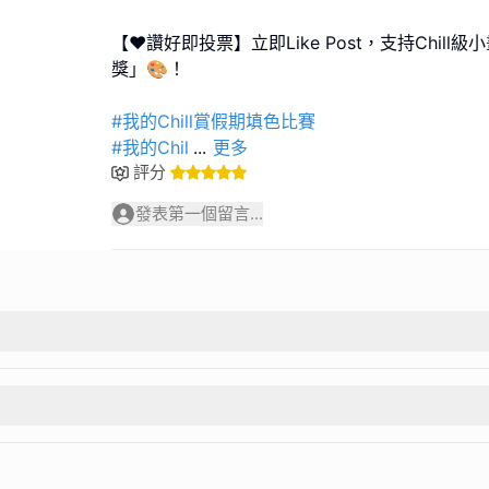
【❤️讚好即投票】立即Like Post，支持Chil
獎」🎨！
#我的Chill賞假期填色比賽
#我的Chil
...
更多
評分
發表第一個留言...