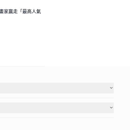
l級小畫家贏走「最高人氣