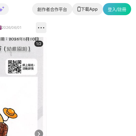
下載App
創作者合作平台
登入/註冊
2026/06/01
1
/
2
即睇更多社