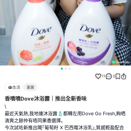
11
0
生活
家居
香噴噴Dove沐浴露｜推出全新香味
\
最近天氣熱,我地連沐浴露🧴都轉左用Dove Go Fresh,夠哂
清爽之餘仲有唔同果香選擇｡
今次試咗新推出嘅｢葡萄籽 X 巴西莓沐浴乳｣,質感輕盈配合