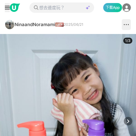
下載App
NinaandNoramami
2025/06/21
1
/
3
Next