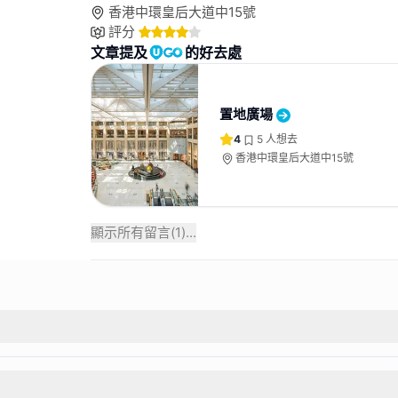
香港中環皇后大道中15號
評分
文章提及
的好去處
置地廣場
4
5
人想去
香港中環皇后大道中15號
顯示所有留言(
1
)...