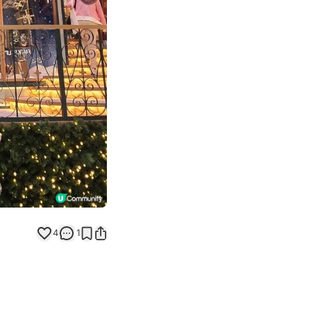
Next slide
4
1