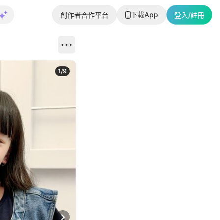
下載App
創作者合作平台
登入/註冊
1
/
9