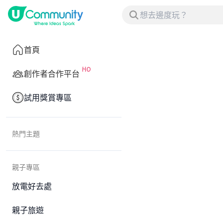
首頁
創作者合作平台
試用獎賞專區
熱門主題
親子專區
放電好去處
親子旅遊