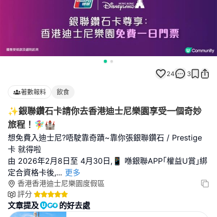
24
3
著數報料
飲食
✨銀聯鑽石卡請你去香港迪士尼樂園享受一個奇妙
旅程！🧚‍♀️🏰
想免費入迪士尼?唔駛靠奇蹟~靠你張銀聯鑽石 / Prestige
卡 就得啦
由 2026年2月8日至 4月30日,📱 喺銀聯APP｢權益U賞｣綁
定合資格卡後,
...
更多
香港香港迪士尼樂園度假區
評分
文章提及
的好去處