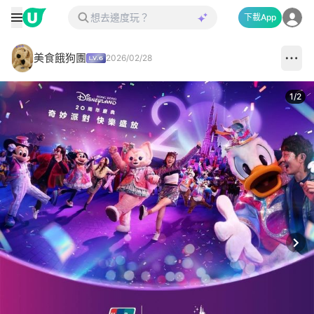
下載App
美食餓狗團
2026/02/28
1
/
2
Next