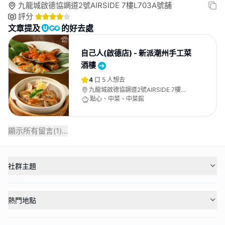
九龍城啟德協調道2號AIRSIDE 7樓L703A號舖
評分
文章提及
的好去處
自己人(啟德店) - 新派潮州手工菜
酒樓
4
5
人想去
九龍城啟德協調道2號AIRSIDE 7樓
L703A號舖
點心、中菜、中菜館
顯示所有留言(
1
)...
社群主題
熱門地點