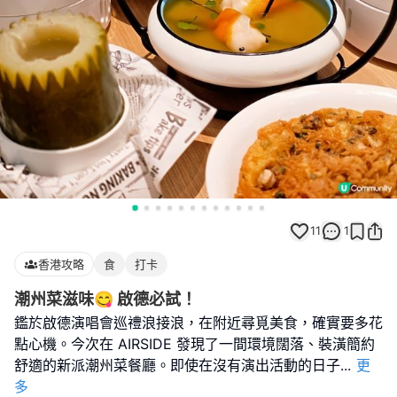
11
1
香港攻略
食
打卡
潮州菜滋味😋 啟德必試！
​鑑於啟德演唱會巡禮浪接浪，在附近尋覓美食，確實要多花
點心機。今次在 AIRSIDE 發現了一間環境闊落、裝潢簡約
舒適的新派潮州菜餐廳。即使在沒有演出活動的日子
...
更
多