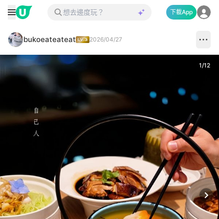
下載App
bukoeateateat
2026/04/27
1
/
12
Next