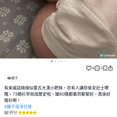
4
0
親子
有亲戚話妹妹似蒙古大漢小肥妹，亦有人講佢係女壯士嚟
嘅。73碼衫早就成歷史啦，連80碼都着到緊緊好，真係好
#親子潔淨日常
評分