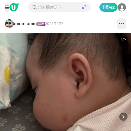
下載App
miumiumiu
2025/12/17
1
/
5
Next