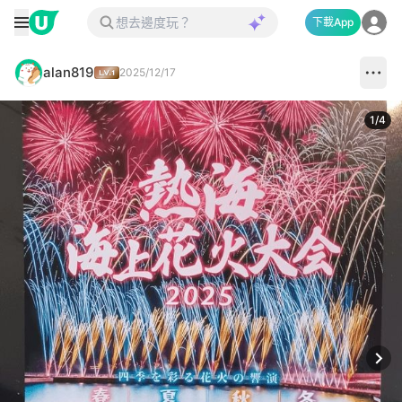
下載App
alan819
2025/12/17
1
/
4
Next