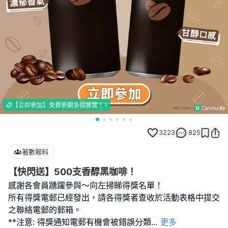
【立即參加】免費參觀多個展覽！
3223
825
著數報料
【快閃送】500支香醇黑咖啡！
感謝各會員踴躍參與～向左掃睇得獎名單！
所有得獎電郵已經發出，請各得獎者查收於活動表格中提交
之聯絡電郵的郵箱。
**注意: 得獎通知電郵有機會被錯誤分類
...
更多