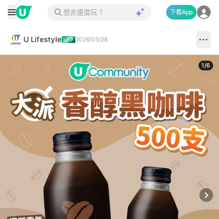
下載App
U Lifestyle
2026/05/28
1
/
6
Next