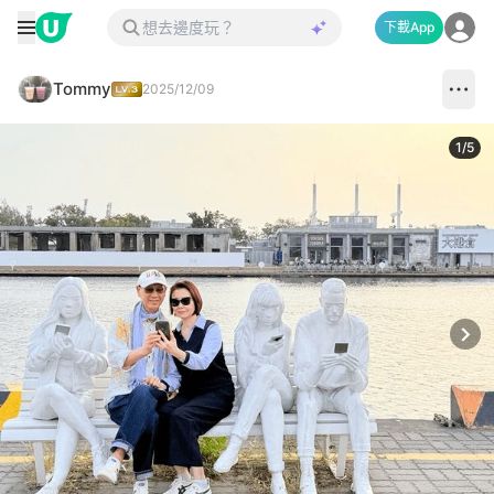
下載App
Tommy
2025/12/09
1
/
5
Next