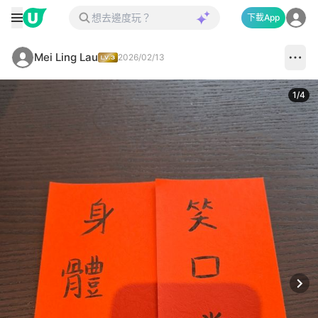
下載App
Mei Ling Lau
2026/02/13
1
/
4
Next