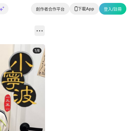
下載App
創作者合作平台
登入/註冊
1
/
8