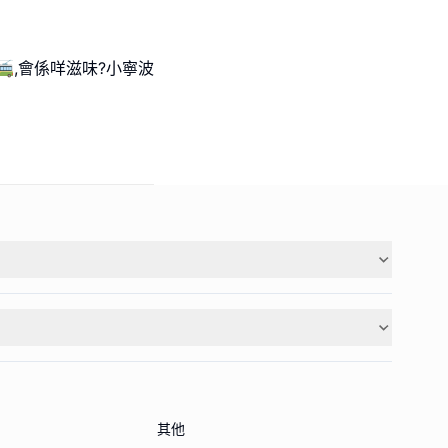
,會係咩滋味?⼩寧波
其他