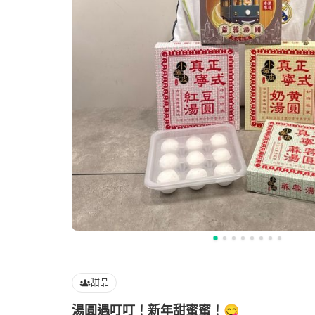
甜品
湯圓遇叮叮！新年甜蜜蜜！😋