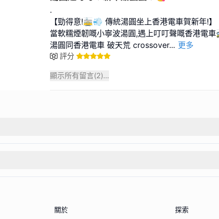
.
【勁得意!🚋💨 傳統湯圓坐上香港電⾞賀新年!】
當軟糯煙韌嘅⼩寧波湯圓,遇上叮叮聲嘅香港電⾞
湯圓同香港電⾞ 破天荒 crossover
...
更多
評分
顯示所有留言(
2
)...
關於
探索