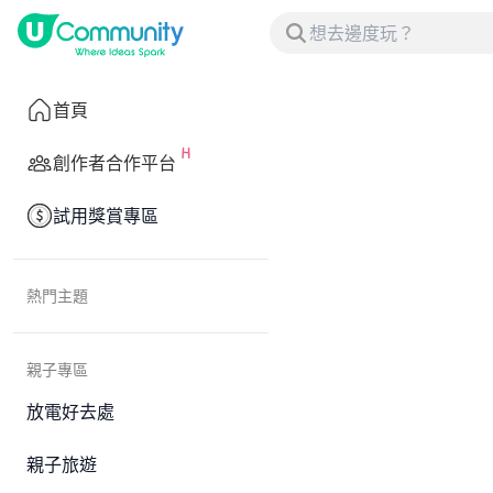
首頁
創作者合作平台
試用獎賞專區
熱門主題
親子專區
放電好去處
親子旅遊