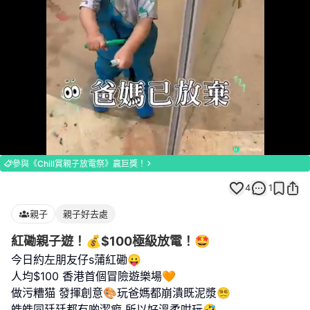
Loaded
:
Unmute
100.00%
參與《Chill賞親子放電祭》贏巨獎！
4
1
親子
親子好去處
紅磡親子遊！💰$100極級放電！🤩
今日約左朋友仔s蒲紅磡😛
人均$100 香港首個冒險遊樂場🧡
做污糟猫 發揮創意🎨玩爸媽都崩潰既泥漿😵‍💫
皓皓同廷廷都有啲潔癖 所以好溫柔咁玩🤣