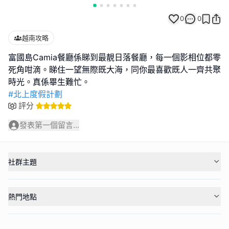
0
0
越南攻略
富國島Camia餐廳係睇到最靚日落餐廳，每一個影相位都零
死角咁滴。睇住一望無際既大海，同你最喜歡既人一齊共聚
#北上度假計劃
評分
發表第一個留言...
社群主題
熱門地點