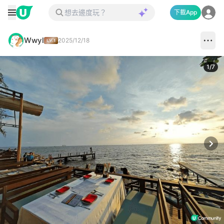
下載App
Wwyl
2025/12/18
1
/
7
Next