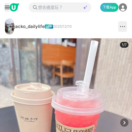
下載App
jacko_dailylife
2025/12/10
1
/
7
Next