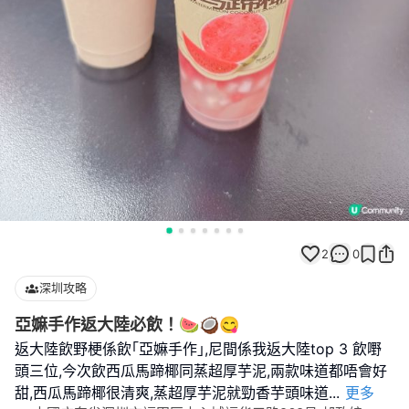
2
0
深圳攻略
亞嫲手作返大陸必飲！🍉🥥😋
返大陸飲野梗係飲｢亞嫲手作｣,尼間係我返大陸top 3 飲嘢
頭三位,今次飲西瓜馬蹄椰同蒸超厚芋泥,兩款味道都唔會好
甜,西瓜馬蹄椰很清爽,蒸超厚芋泥就勁香芋頭味道
...
更多