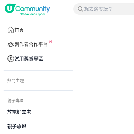
首頁
創作者合作平台
試用獎賞專區
熱門主題
親子專區
放電好去處
親子旅遊