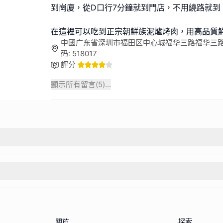
到崗廈，從D口行7分鐘就到門店，不用繞路就到
在這裡可以吃到正宗朝鮮族泥爐烤肉，用高品質
中國广东省深圳市福田区中心城福华三路福华三路
码: 518017
評分
顯示所有留言(
5
)...
關於
探索