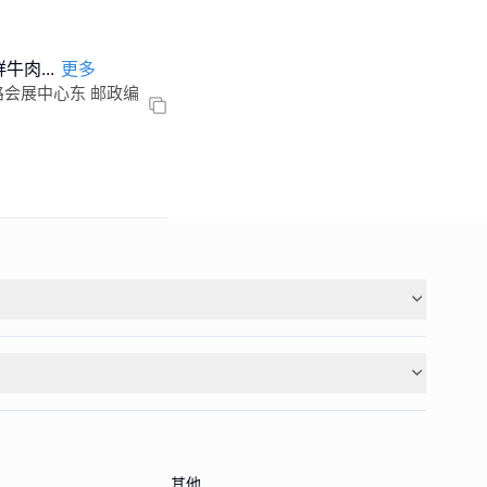
鮮牛肉
...
更多
会展中心东 邮政编
其他