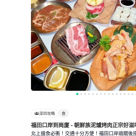
深圳攻略
食
福田口岸到崗廈 - 朝鮮族泥爐烤肉正宗好滋
北上搵食必衝！交通十分方便！福田口岸過關後搭