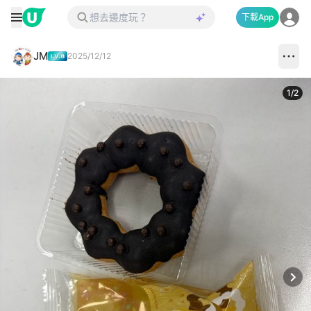
下載App
JM
2025/12/12
1
/
2
Next