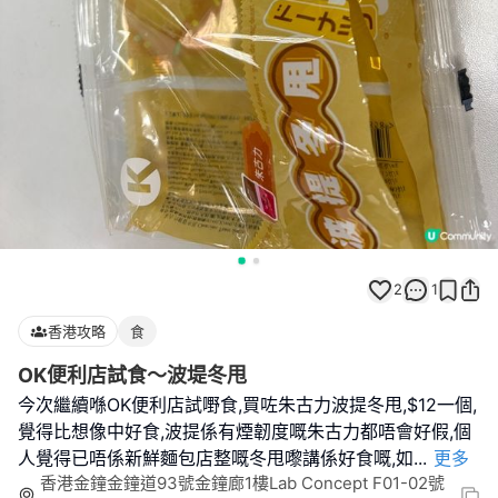
2
1
香港攻略
食
OK便利店試食～波堤冬甩
今次繼續喺OK便利店試嘢食,買咗朱古力波提冬甩,$12一個,
覺得比想像中好食,波提係有煙韌度嘅朱古力都唔會好假,個
人覺得已唔係新鮮麵包店整嘅冬甩嚟講係好食嘅,如
...
更多
香港金鐘金鐘道93號金鐘廊1樓Lab Concept F01-02號