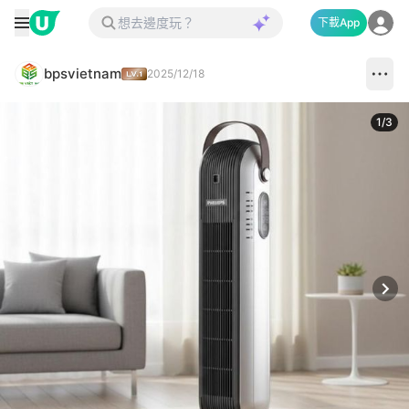
下載App
bpsvietnam
2025/12/18
1
/
3
Next