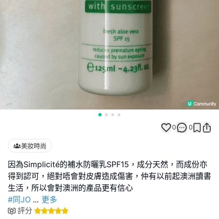
0
0
美妝時尚
因為Simplicité的補水防曬乳SPF15，成分天然，而成份亦
得到認可，絕對唔會對皮膚造成傷害，仲有以前起澳洲讀書
#同JO
...
更多
評分