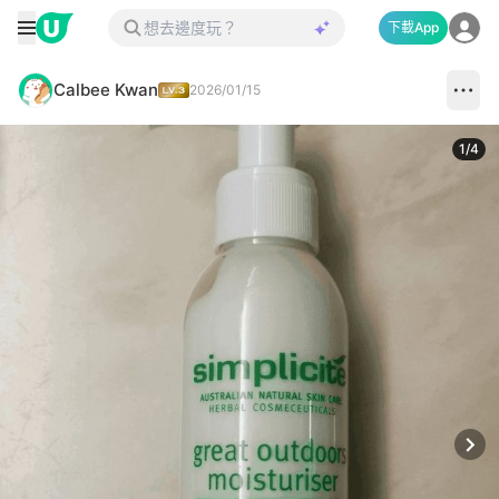
下載App
Calbee Kwan
2026/01/15
1
/
4
Next