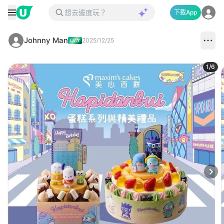
下載App
Johnny Man
2025/12/25
1
/
6
Next