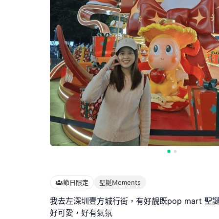
節日限定
聖誕Moments
我去左深圳壹方城行街，有好靚既pop mart 聖誕樹，tw