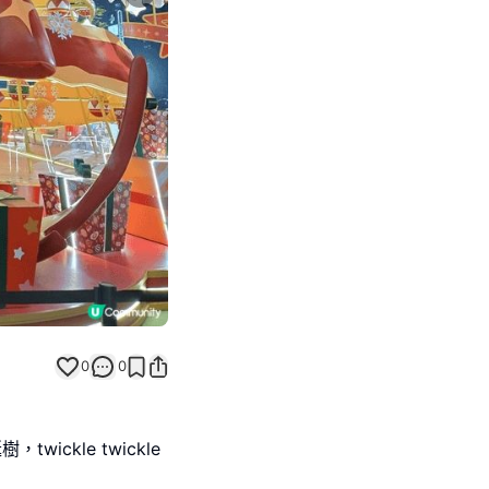
Next slide
返回帖文
0
0
ickle twickle