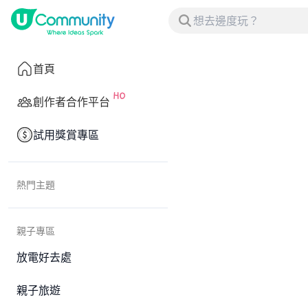
首頁
創作者合作平台
試用獎賞專區
熱門主題
親子專區
放電好去處
親子旅遊