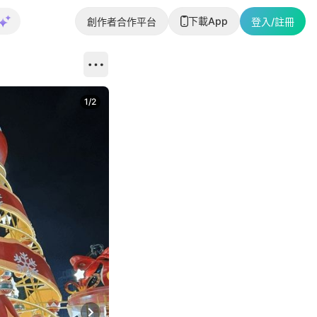
下載App
創作者合作平台
登入/註冊
1
/
2
即睇更多社