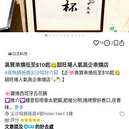
10
2
日式料理
高質串燒低至$10起😋超旺場人氣高企串燒店
#蒸魚腩爸媽尖沙咀好介紹
【正🩷高質串燒低至$10起😋
超旺場人氣高企串燒店🍡🍢】
🌸鹽燒西班牙五花腩
💟推介💟鍾意佢唔會太肥膩,肥瘦分明,燒烤黎好香口,炭香
味
...
更多
尖沙咀赫德道4號Hotel Hart 3樓
評分
文章提及
的好去處