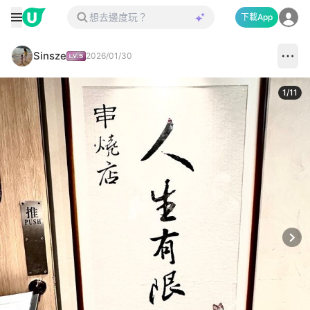
下載App
Sinsze
2026/01/30
1
/
11
Next