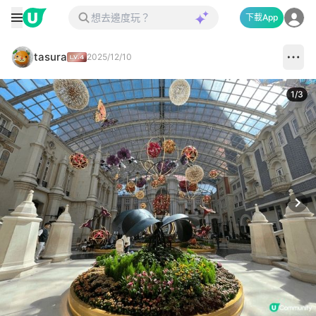
下載App
tasura
2025/12/10
1
/
3
Next