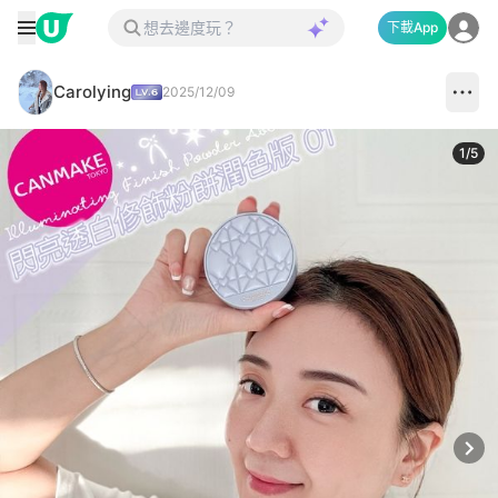
下載App
Carolying
2025/12/09
1
/
5
Next