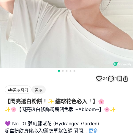
24
1
美妝時尚
美妝
【閃亮透白粉餅！✨ 繡球花色必入！】🌸
✨🌸【閃亮透白修飾粉餅潤色版 ~Abloom~】🌸✨
💜 No. 01 夢幻繡球花 (Hydrangea Garden)
呢盒粉餅真係必入!薰衣草紫色調,瞬間
...
更多