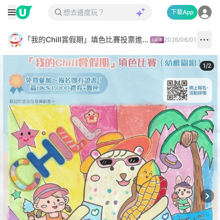
下載App
「我的Chill賞假期」填色比賽投票進行中✅
2026/06/01
1
/
2
Next