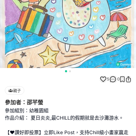
5
0
親子
參加者：邵芊螢
參加組別：幼稚園組
作品介紹： 夏日炎炎,最CHILL的假期就是去沙灘游水。
【❤️讚好即投票】立即Like Post，支持Chill級小畫家贏走