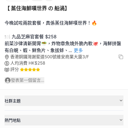
【 蒸住海鮮嘆世界 の 船渦】
今晚試咗兩款套餐，真係蒸住海鮮嘆世界！🔥
🍽️ 九品芝麻官套餐 $258
前菜沙律清新開胃🥗，炸物章魚燒外脆內軟🐙，海鮮拼盤
有白蜆、蝦、鮮魚片、象拔蚌、
...
更多
香港銅鑼灣謝斐道500號維安商業大廈3/F
人均消費
HK$
258
評分
發表第一個留言...
社群主題
熱門地點