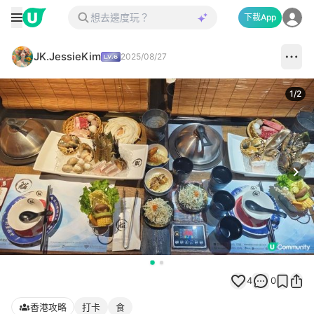
下載App
JK.JessieKim
2025/08/27
1
/
2
Next
4
0
香港攻略
打卡
食