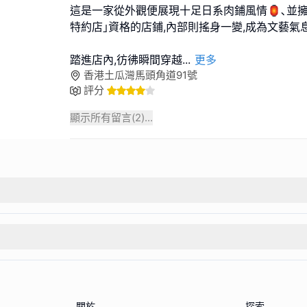
這是一家從外觀便展現十足日系肉鋪風情🏮､並
特約店｣資格的店鋪,內部則搖身一變,成為文藝氣
踏進店內,彷彿瞬間穿越
...
更多
香港土瓜灣馬頭角道91號
評分
顯示所有留言(
2
)...
關於
探索