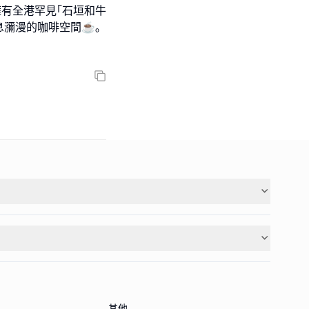
擁有全港罕見｢石垣和牛
息瀰漫的咖啡空間☕️｡
其他