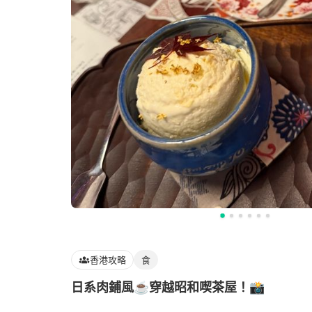
香港攻略
食
日系肉鋪風☕️穿越昭和喫茶屋！📸